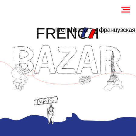
FRENCH
Frenchbazar — французская 