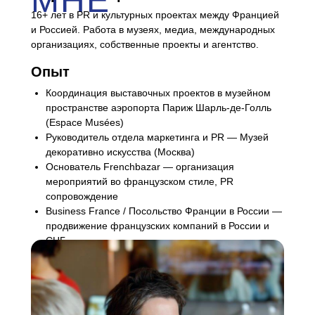
МНЕ
16+ лет в PR и культурных проектах между Францией
и Россией. Работа в музеях, медиа, международных
организациях, собственные проекты и агентство.
Опыт
Координация выставочных проектов в музейном
пространстве аэропорта Париж Шарль-де-Голль
(Espace Musées)
Руководитель отдела маркетинга и PR — Музей
декоративно искусства (Москва)
Основатель Frenchbazar — организация
мероприятий во французском стиле, PR
сопровождение
Business France / Посольство Франции в России —
продвижение французских компаний в России и
СНГ
Журналист, редактор, продюсер Bilingue FR/RU